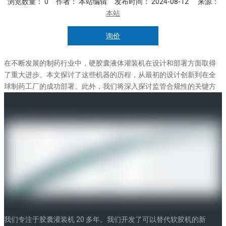
浏览数量：
0
作者： 本站编辑 发布时间： 2024-08-12 来源：
本站
询价
["facebook","twitter","line","wechat","linkedin","pinterest","whatsapp"]
在不断发展的制药行业中，硬胶囊液体灌装机在设计和部署方面取得
了重大进步。本文探讨了这些机器的历程，从最初的设计创新到在全
球制药工厂的成功部署。此外，我们将深入探讨监管合规性的关键方
面，强调满足行业标准以确保所制造产品的安全性和有效性的重要
性。加入我们，了解硬胶囊液体灌装机的演变及其对制药行业的影
响。
设计创新
制药机械领域的设计创新彻底改变了药物的生产方式。其中一项创新
是开发
硬胶囊液体灌装机
。这些机器旨在将液体药物准确填充到硬胶
囊中，确保精确剂量和高效生产。
我们专注于胶囊灌装机 20 多年。我们开发了可以替代软胶机的新