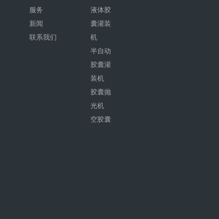
服务
液体胶
新闻
囊灌装
联系我们
机
半自动
胶囊灌
装机
胶囊抛
光机
空胶囊