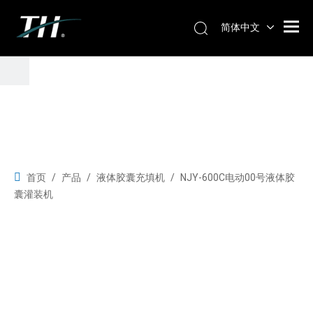
简体中文
首页
/
产品
/
液体胶囊充填机
/
NJY-600C电动00号液体胶
囊灌装机