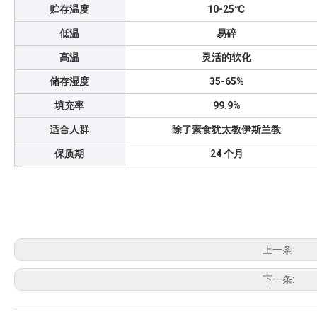
贮存温度
10-25℃
低温
易碎
高温
灵活的软化
储存湿度
35-65%
填充率
99.9%
适合人群
除了素食犹太教伊斯兰教
保质期
24 个月
上一条:
下一条: