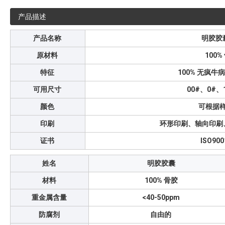
产品描述
产品名称
明胶胶
原材料
100%
特征
100% 无疯
可用尺寸
00#、0#、
颜色
可根据
印刷
环形印刷、轴向印刷
证书
ISO90
姓名
明胶胶囊
材料
100% 骨胶
重金属含量
<40-50ppm
防腐剂
自由的