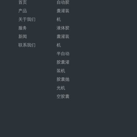
首页
自动胶
卸料高度
989毫米
产品
囊灌装
840（长）X490（宽）
关于我们
机
Dimensions
X1450（高）mm（见图1）
服务
液体胶
新闻
囊灌装
工作环境
湿度 20 左右
°40%-55%
联系我们
机
半自动
胶囊灌
上一条:
装机
胶囊抛
下一条:
光机
空胶囊
片剂胶囊抛光机
无刷胶囊抛光机
高效胶囊抛光机
无刷高效胶囊抛光机
无刷片剂胶囊抛光机
片剂高效胶囊抛光机