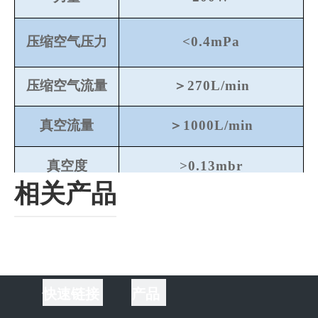
压缩空气压力
<0.4mPa
压缩空气流量
＞270L/min
真空流量
＞1000L/min
真空度
>0.13mbr
相关产品
设备重量
75公斤
噪音
<75 分贝 (A)
进料高度
855mm
快速链接
产品