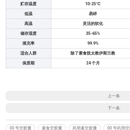
贮存温度
10-25℃
低温
易碎
高温
灵活的软化
储存湿度
35-65%
填充率
99.9%
适合人群
除了素食犹太教伊斯兰教
保质期
24 个月
上一条:
下一条:
00 号空胶囊
素食空胶囊
药用素空胶囊
00 号药用