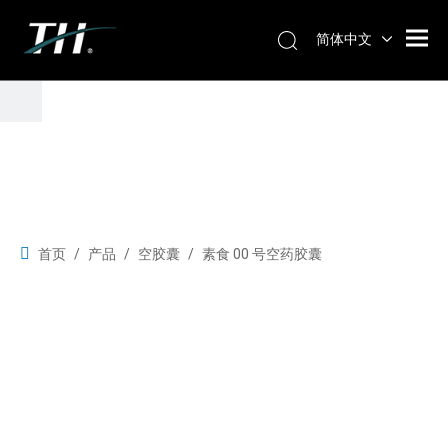
简体中文
首页
/
产品
/
空胶囊
/
素食 00 号空药胶囊