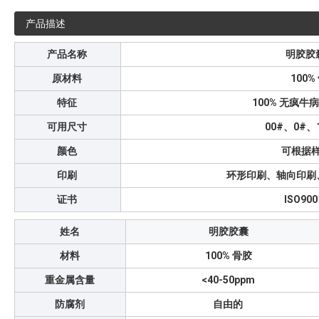
产品描述
产品名称
明胶胶
原材料
100%
特征
100% 无疯
可用尺寸
00#、0#、
颜色
可根据
印刷
环形印刷、轴向印刷
证书
ISO90
姓名
明胶胶囊
材料
100% 骨胶
重金属含量
<40-50ppm
防腐剂
自由的